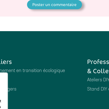
liers
Profes
& Colle
ement en transition écologique
Ateliers DI
ménagers
Stand DIY 
es
t
s