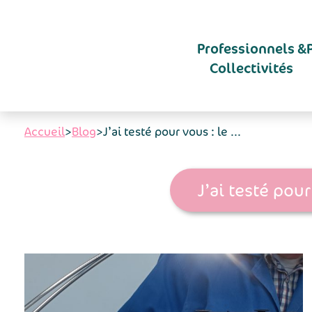
Aller au contenu principal
Professionnels &
Collectivités
Accueil
>
Blog
>
J’ai testé pour vous : le ...
J’ai testé pour