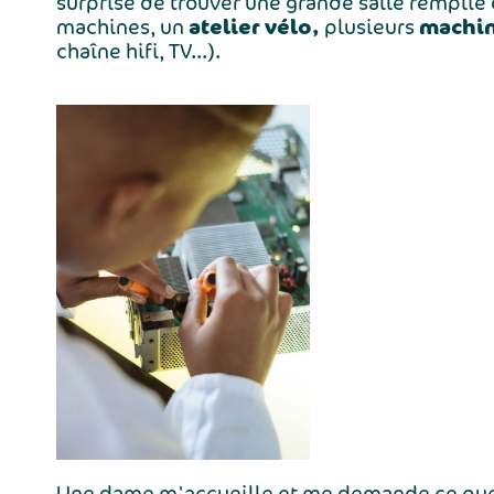
surprise de trouver une grande salle remplie 
atelier vélo,
machi
machines, un
plusieurs
chaîne hifi, TV...).
Une dame m'accueille et me demande ce que j'