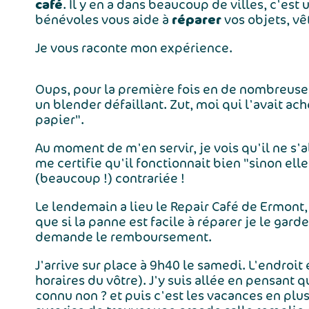
café
. Il y en a dans beaucoup de villes, c'es
réparer
bénévoles vous aide à
vos objets, vê
Je vous raconte mon expérience.
Oups, pour la première fois en de nombreuse
un blender défaillant. Zut, moi qui l'avait ac
papier".
Au moment de m'en servir, je vois qu'il ne s'
me certifie qu'il fonctionnait bien "sinon elle
(beaucoup !) contrariée !
Le lendemain a lieu le Repair Café de Ermont,
que si la panne est facile à réparer je le garde
demande le remboursement.
J'arrive sur place à 9h40 le samedi. L'endroit 
horaires du vôtre). J'y suis allée en pensant 
connu non ? et puis c'est les vacances en plus