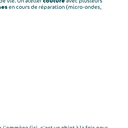
couture
de vie. Un atelier
avec plusieurs
nes
en cours de réparation (micro-ondes,
emmène (ici, c'est un objet à la fois pour