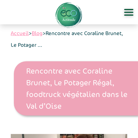
Aller au contenu principal
Accueil
>
Blog
>
Rencontre avec Coraline Brunet,
Le Potager ...
Rencontre avec Coraline
Brunet, Le Potager Régal,
foodtruck végétalien dans le
Val d’Oise