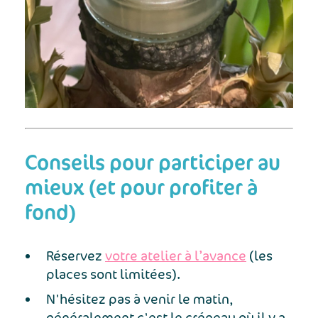
Conseils pour participer au
mieux (et pour profiter à
fond)
Réservez
votre atelier à l’avance
(les
places sont limitées).
N'hésitez pas à venir le matin,
généralement c'est le créneau où il y a