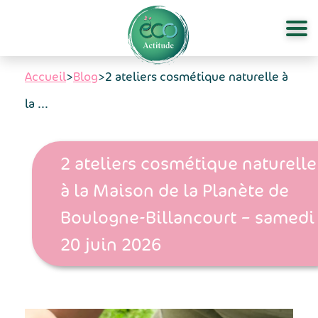
Aller au contenu principal
Accueil
>
Blog
>
2 ateliers cosmétique naturelle à
la ...
2 ateliers cosmétique naturelle
à la Maison de la Planète de
Boulogne-Billancourt – samedi
20 juin 2026