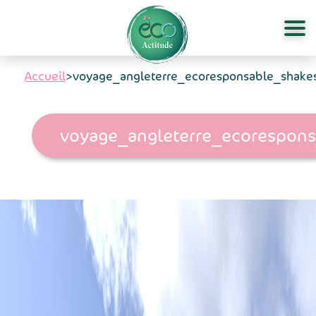
Aller au contenu principal
Accueil
>
voyage_angleterre_ecoresponsable_shake
voyage_angleterre_ecorespons