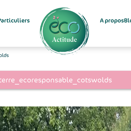
Particuliers
A propos
Bl
olds
terre_ecoresponsable_cotswolds