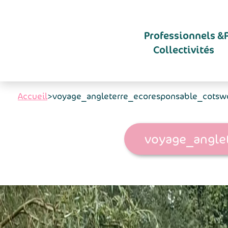
Aller au contenu principal
Professionnels &
Collectivités
Accueil
>
voyage_angleterre_ecoresponsable_cotsw
voyage_angle