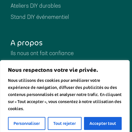
Ateliers DIY durables
Stand DIY événementiel
A propos
Ils nous ont fait confiance
Ils ont parlé de nous
Nous respectons votre vie privée.
Notre histoire
Nous utilisons des cookies pour améliorer votre
expérience de navigation, diffuser des publicités ou des
contenus personnalisés et analyser notre trafic. En cliquant
Politique de confidentialité
sur « Tout accepter », vous consentez à notre utilisation des
cookies.
Conditions générale de services
Personnaliser
Tout rejeter
Accepter tout