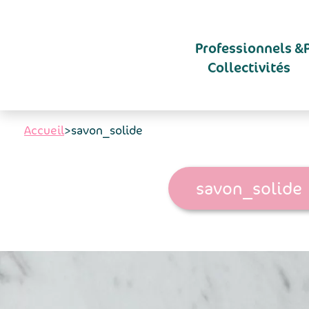
Aller au contenu principal
Professionnels &
Collectivités
Accueil
>
savon_solide
savon_solide