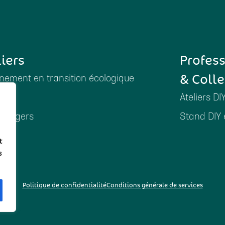
liers
Profes
& Colle
ement en transition écologique
Ateliers DI
ménagers
Stand DIY 
es
t
s
Politique de confidentialité
Conditions générale de services