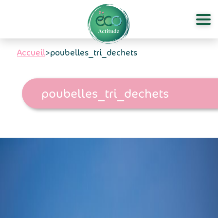
Aller au contenu principal
Accueil
>
poubelles_tri_dechets
poubelles_tri_dechets