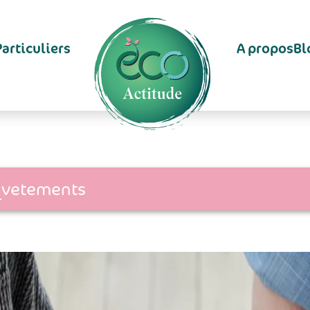
Particuliers
A propos
Bl
_vetements