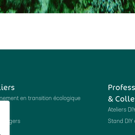
liers
Profes
& Colle
ement en transition écologique
Ateliers DI
ménagers
Stand DIY 
es