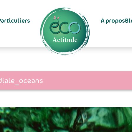
Particuliers
A propos
Bl
iale_oceans