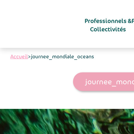
Aller au contenu principal
Professionnels &
Collectivités
Accueil
>
journee_mondiale_oceans
journee_mond