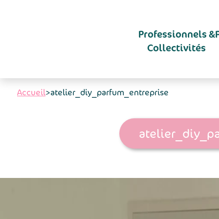
Aller au contenu principal
Professionnels &
Collectivités
Accueil
>
atelier_diy_parfum_entreprise
atelier_diy_p