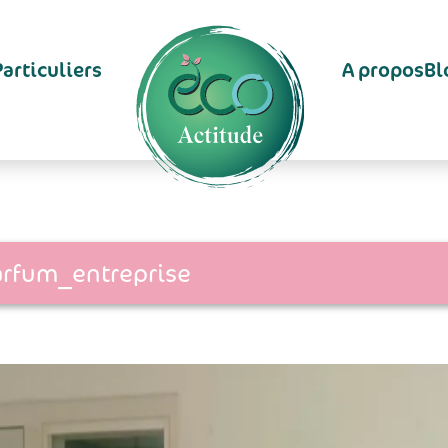
Particuliers
A propos
Bl
arfum_entreprise