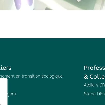
liers
Profes
& Colle
ement en transition écologique
Ateliers DI
ménagers
Stand DIY 
es